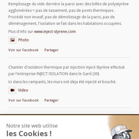
Remplissage du vide derrière la paroi avec des billes de polystyrène
agglomérées = pas de tassement, pas de ponts thermiques .
Procédé non invasif, pas de démolissage de la paroi, pas de
déménagement, l'isolation se fait dans les habitations occupées.
Plus d'info sur
www.inject-styrene.com
Photo
Voir sur Facebook
·
Partager
Chantier d'isolation thermique par injection Inject-Styrène effectué
par l'entreprise INJECT ISOLATION dans le Gard (30)
Ici dans les rampants, les murs ont déja été injecté et bouché.
Video
Voir sur Facebook
·
Partager
Notre site web utilise
INJECT STYRÈNE
MICROBILLES ISOLANTES
les Cookies !
BILLES DE POLYSTYRÈNE RECYCLÉ
L’ISOLATION PAR INJECTION
LES APPLICATEURS